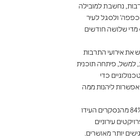
בצרפת, שמקדישה 30% מתקציבה לצרכי תרבות, נחשבת למובילה
 הכפפה' ולסגל לעיר
נס מדי שלושה חודשים
יש את אירועי התרבות
ג, למשל, פיתחה תוכנית
שימוש באמצעים טכנולוגיים כדי
ש אפשרות ליהנות ממה
מחקר שנערך בבריטניה על ההשפעה של אירועי תרבות על תושבים העלה ממצאים מדהימים. 84% מהנסקרים העידו
ם, 86% הביעו רצון להשתתף בפרויקטים עירוניים
 בעקבות האירוע שבו השתתפו, 73% אמרו שהם מרגישים יותר מאושרים.