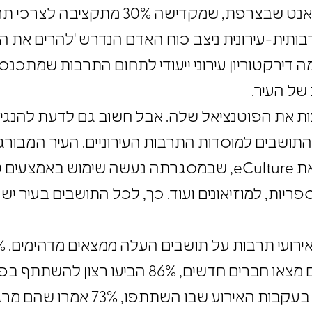
המאפשרים את מימוש החזון בפועל. העיר נאנט ש
בותית-עירונית ניצב כוח האדם הנדרש 'להרים את
ימה דירקטוריון עירוני ייעודי לתחום התרבות שמתכ
ת של העיר.
צות את הפוטנציאל שלה. אבל חשוב גם לדעת להנג
 התושבים למוסדות התרבות העירוניים. העיר המבור
הנגשה למוסדות התרבות העירוניים, שנקראת eCulture, שבמסגרתה נעשה 
ריות, למוזיאונים ועוד. כך, לכל התושבים בעיר י
שהם חשו יותר ביטחון עצמי, 91% סיפרו שהם מצאו חברים חדשי
נוספים, 86% אמרו שהם ניסו דברים חדשים