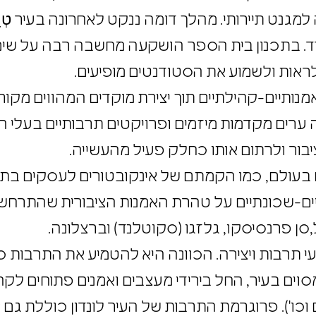
מגנט תיירותי. מהלך דומה ננקט לאחרונה בעיר טְיֵנ
ליארד. בתכנון בית הספר הושקעה מחשבה רבה על ש
 לראות ולשמוע את הסטודנטים מופיעים.
אמנותיים-קהילתיים תוך יצירת מוקדים המהווים מ
שה ערים מקדמות מיזמים ופרויקטים תרבותיים בעלי
ציבור ולרתום אותו כחלק פעיל מהעשייה.
גלים בעולם, כמו הקמתם של אינקובטורים לעסקים ב
תיים-שכונתיים על טהרת האמנות הציבורית שהתרחש
ל,סן פרנסיסקו, גלזגו (סקוטלנד) וברצלונה.
י תרבות ויצירה. הכוונה היא להטמיע את התרבות
מסוים בעיר, החל בירידי מעצבים ואמנים פתוחים ל
ים וכו'). פרוגרמת התרבות של העיר לונדון כוללת 