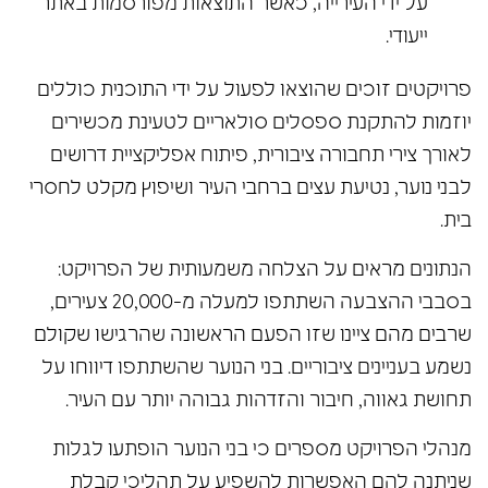
על ידי העירייה, כאשר התוצאות מפורסמות באתר
ייעודי.
פרויקטים זוכים שהוצאו לפעול על ידי התוכנית כוללים
יוזמות להתקנת ספסלים סולאריים לטעינת מכשירים
לאורך צירי תחבורה ציבורית, פיתוח אפליקציית דרושים
לבני נוער, נטיעת עצים ברחבי העיר ושיפוץ מקלט לחסרי
בית.
הנתונים מראים על הצלחה משמעותית של הפרויקט:
בסבבי ההצבעה השתתפו למעלה מ-20,000 צעירים,
שרבים מהם ציינו שזו הפעם הראשונה שהרגישו שקולם
נשמע בעניינים ציבוריים. בני הנוער שהשתתפו דיווחו על
תחושת גאווה, חיבור והזדהות גבוהה יותר עם העיר.
מנהלי הפרויקט מספרים כי בני הנוער הופתעו לגלות
שניתנה להם האפשרות להשפיע על תהליכי קבלת