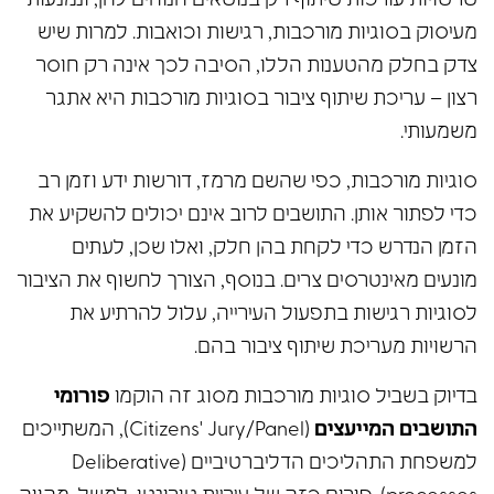
שרשויות עורכות שיתוף רק בנושאים הנוחים להן, ונמנעות
מעיסוק בסוגיות מורכבות, רגישות וכואבות. למרות שיש
צדק בחלק מהטענות הללו, הסיבה לכך אינה רק חוסר
רצון – עריכת
שיתוף ציבור
בסוגיות מורכבות היא אתגר
משמעותי.
סוגיות מורכבות, כפי שהשם מרמז, דורשות ידע וזמן רב
כדי לפתור אותן. התושבים לרוב אינם יכולים להשקיע את
הזמן הנדרש כדי לקחת בהן חלק, ואלו שכן, לעתים
מונעים מאינטרסים צרים. בנוסף, הצורך לחשוף את הציבור
לסוגיות רגישות בתפעול העירייה, עלול להרתיע את
הרשויות מעריכת שיתוף ציבור בהם.
בדיוק בשביל סוגיות מורכבות מסוג זה הוקמו
פורומי
התושבים המייעצים
(Citizens' Jury/Panel), המשתייכים
למשפחת התהליכים הדליברטיביים (Deliberative