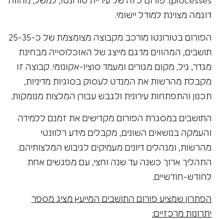
processes). פורום כזה של עיריית טורונטו, למשל, מהווה
דוגמה מצוינת למודל יישומי.
הפורום בטורונטו מורכב מקבוצה מצומצמת של כ-25-35
תושבים, המהווים מדגם מייצג של האוכלוסייה מבחינת
מגדר, גיל, מקום מגורים ומעמד סוציו-אקונומי. קבוצה זו
מקבלת מהרשות את המנדט לעסוק בסוגיות מדיניות,
תכנון והתפתחות עירונית ולגבש עבורן המלצות מנומקות.
התושבים במסגרת הפורום מקדישים את זמנם ללמידה
והעמקה בנושאים השונים, מקבלים מידע רלוונטי
מהרשות, ומנהלים דיונים מעמיקים לגיבוש המלצותיהם.
התהליך ארוך כשנה עד שנה וחצי, עם מפגשים אחת
לחודש-חודשיים.
הפתרון שמציע פורום התושבים המייעץ מציג מספר
יתרונות מרכזיים: