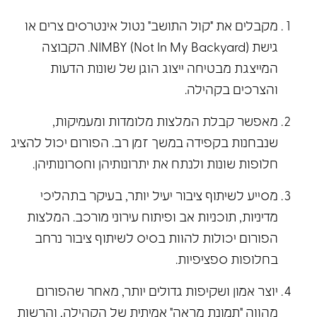
מקבלים את "קול התושב" נטול אינטרסים צרים או
גישת NIMBY (Not In My Backyard). הקבוצה
המייצגת מבטיחה ייצוג הוגן של שונות הדעות
והצרכים בקהילה.
מאפשר קבלת המלצות מלומדות ומעמיקות,
שנבחנות בקפידה במשך זמן רב. הפורום יכול להציג
חלופות שונות ולנתח את יתרונותיהן וחסרונותיהן.
מסייע לשיתוף ציבור יעיל יותר, בעיקר בתהליכי
מדיניות, תוכניות אב ופיתוח עירוני מורכב. המלצות
הפורום יכולות להוות בסיס לשיתוף ציבור נרחב
בחלופות ספציפיות.
יוצר אמון ושקיפות גדולים יותר, מאחר שהפורום
מהווה "תמונת מראה" אמיתית של הקהילה, והרשות