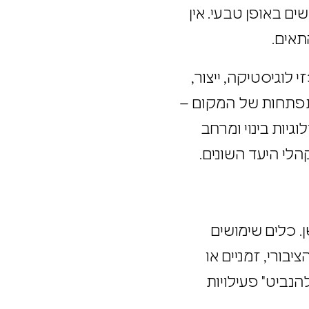
ים באופן טבעי. אין
התאים.
י לוגיסטיקה, ייצור,
תחשב ב-DNA המקומי והיסטוריית ההתפתחות של המקום –
לוגיות בינוי ומרחב
 קהלי היעד השונים.
שן. כלים שימושים
ציבורי, זמניים או
"להנביט" פעילויות