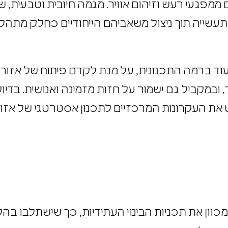
ים ממפגעי רעש וזיהום אוויר. מגמה חיובית וטבעית
רי תעשייה תוך ניצול משאביהם הייחודיים כחלק מת
וד ברמה התכנונית, על מנת לקדם פיתוח של אזורי
ר, ובמקביל גם ישמור על חזות מזמינה ואנושית. בד
שט את העקרונות המרכזיים לתכנון אסטרטגי של אז
וון את תכניות הבינוי העתידיות, כך שישתלבו בה