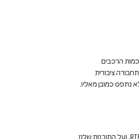
 לכמות הרכבים
לתחבורה ציבורית
נית אנשים רבים. אבל ויתור על הרכב הפרטי בישראל של שנת 2022 עדיין לא נתפס כמובן מאליו.
האסטרטגיה השיווקית שגיבשנו להתמודדות עם האתגר נשענה על RTB’s – Reasons to believe, ועל התובנות שלנו