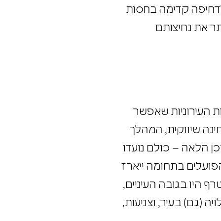
 לדחיפה קדימה בחסות
תר את נחיצותם
ות העירוניות שאפשר
חינה שיווקית, המהלך
, דיגיתל חיילים ושירות לאומי וכן הלאה – כולם נועדו
 הפועלים בתחומה ייארז
רף היו בגובה העיניים,
ה (גם) בעיר, וצניעות,