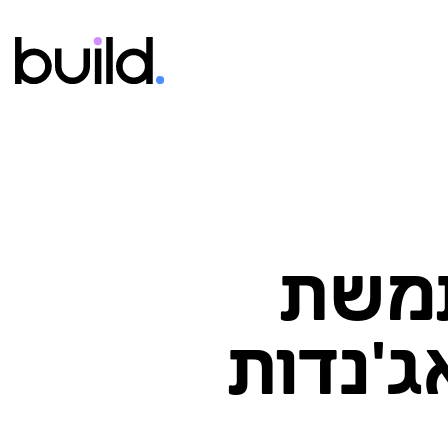
תמשת
ג'נדות