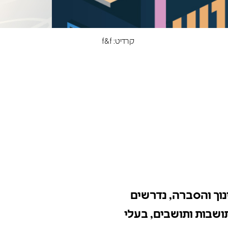
קרדיט: f&f
חינוך והסברה, נדרשים
תושבות ותושבים, בעלי