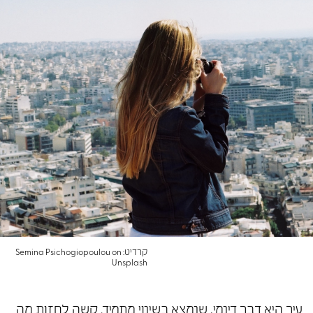
קרדיט: Semina Psichogiopoulou on
Unsplash
עיר היא דבר דינמי, שנמצא בשינוי מתמיד. קשה לחזות מה