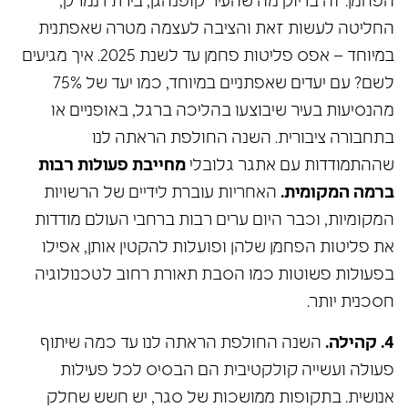
הפחמן. זה בדיוק מה שהעיר קופנהגן, בירת דנמרק,
החליטה לעשות זאת והציבה לעצמה מטרה שאפתנית
במיוחד – אפס פליטות פחמן עד לשנת 2025. איך מגיעים
לשם? עם יעדים שאפתניים במיוחד, כמו יעד של 75%
מהנסיעות בעיר שיבוצעו בהליכה ברגל, באופניים או
בתחבורה ציבורית. השנה החולפת הראתה לנו
שההתמודדות עם אתגר גלובלי
מחייבת פעולות רבות
ברמה המקומית.
האחריות עוברת לידיים של הרשויות
המקומיות, וכבר היום ערים רבות ברחבי העולם מודדות
את פליטות הפחמן שלהן ופועלות להקטין אותן, אפילו
בפעולות פשוטות כמו הסבת תאורת רחוב לטכנולוגיה
חסכנית יותר.
4. קהילה.
השנה החולפת הראתה לנו עד כמה שיתוף
פעולה ועשייה קולקטיבית הם הבסיס לכל פעילות
אנושית. בתקופות ממושכות של סגר, יש חשש שחלק