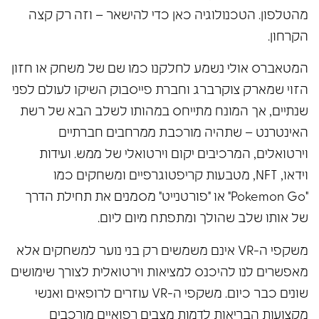
מהטלפון. הטכנולוגיה כאן כדי להישאר – וזה רק קצה
הקרחון.
המטאברס אולי נשמע לחלקנו כמו שם של משחק או חזון
הזוי שמארק צוקרברג וחברת פייסבוק השיקו לעולם לפני
שנתיים, אך המונח מתייחס במהותו לשלב הבא של רשת
האינטרנט – שתהיה מורכבת ממרחבים חברתיים
וירטואלים, המרכיבים יקום וירטואלי של ממש. ועידות
וידאו, NFT, מטבעות קריפטוגרפיים ומשחקים כמו
"Pokemon Go" או "פורטנייט" מסמנים את תחילת הדרך
של אותו שלב שהולך ומתפתח מיום ליום.
משקפי ה-VR אינם משמשים רק בני נוער למשחקים אלא
מאפשרים לנו להיכנס למציאות וירטואלית לצורך שימושים
שונים כבר כיום. משקפי ה-VR עוזרים לרופאים ואנשי
מקצועות הבריאות לדמות מצבים רפואיים מורכבים