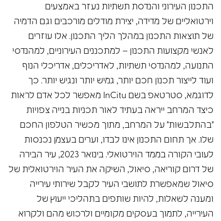
התכנון העירוני והנדסת תשתיות נעזר באמצעים
וירטואליים של מדידה, יצירת מודלים מורכבים וגם הדמיה
של תוצאות התכנון במהלך הליך התכנון. אלו עוזרים
לאנשי מקצועות התכנון – למתכננים העירוניים, למהנדסי
התנועה, למהנדסי תשתיות, לאדריכלים, אדריכלי הנוף
ועוד לייצור תכנון חכם יותר, גמיש יותר ונגיש יותר. כך
לדוגמא, סטרטאפ בשם InCitu מאפשר לכל אדם לראות
כיצד המרחב ייראה בעתיד לאור תכניות בנייה צפויות
"בהתלבשות" על המרחב, מתוך מכשיר הטלפון החכם
שלו. אך תחום התכנון אינו לבדו, וערים בעצמן נכנסות
לעובי הקורה בממד הוירטואלי. בינואר 2023, עיר הבירה
של דרום קוריאה, סיאול, השיקה את העיר הוירטואלית של
סיאול שמאפשרת לתושבי העיר לקבל שירותי עירייה
ומענה לשאלות, להיות שותפים בתהליכי ייעוץ של
העירייה, לתמוך בעסקים מקומיים ולרכוש מהם ולקרוא