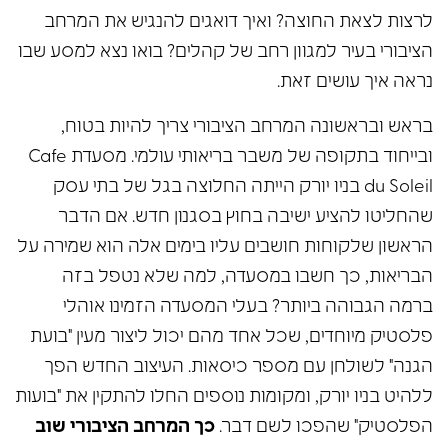
לרצות לצאת החוצה? ואיך דואגים להנגיש את המרחב
הציבורי בעיר למגוון רחב של קהלים? בואו נצא למסע שבו
נראה איך עושים זאת.
בראש ובראשונה המרחב הציבורי צריך להיות בטוח,
ובייחוד בתקופה של משבר בריאותי עולמי. מסעדת Cafe
du Soleil בניו יורק הייתה החלוצה בגל של בתי עסק
שהחליטו להציע ישיבה בחוץ בסגנון חדש. אם הדבר
הראשון שלקוחות חושבים עליו בימים אלה הוא שמירה על
הבריאות, כך חשבו במסעדה, למה שלא נטפל בזה
ברמה הגבוהה ביותר? בעלי המסעדה הזמינו אוהלי
פלסטיק מיוחדים, שכל אחד מהם יכול ליצור מעין "בועת
הגנה" לשולחן עם מספר כיסאות. העיצוב החדש הפך
ללהיט בניו יורק, ומקומות נוספים החלו להתקין את "בועות
הפלסטיק" שהפכו לשם דבר.
כך המרחב הציבורי שוב