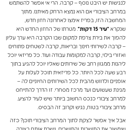
לנגישות יש היבט נוסף – קרבה. הרי אי אפשר להשתמש
במרחב הציבורי אם הוא נמצא הרחק מאיתנו. מתוך
המחשבה הזו, בפריז אימצו לאחרונה חזון חדש,
שנקרא
"עיר 15 דקות"
. מטרתו של החזון החדש היא
להפוך את בירת צרפת למקום שבו הקרבה היא ערך עליון
– קרבה לשירותי חינוך ובריאות, קרבה לשטחים פתוחים
ואזורי בילוי, קרבה למקומות עבודה ועוד. כל פריזאי יוכל
ליהנות ממגוון רחב של שירותים שאליו יוכל להגיע בתוך
רבע שעה לכל היותר. כל פריזאית תוכל לעלות על
אופניים ולדווש מהבית לכל השירותים החיוניים לה –
מגינת שעשועים ועד מרכז מסחרי. זו הדרך להתייחס
למרחב ציבורי כנכס החשוב ביותר שיש לעיר להציע.
מרחב ציבורי בטוח, נגיש וקרוב זה הבסיס.
אבל איך אפשר לצקת לתוך המרחב הציבורי תוכן? כזה
שימשוך את התושבות והתושבים, וישרת אותם בצורה