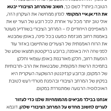
הטובה ביותר? לשם כך,
חשוב שהמרחב הציבורי יבטא
את הדי.אן.איי המקומי
. לונדון ממחישה את העיקרון הזה,
אולי טוב יותר מכל עיר אחרת. לכל רובע של העיר יש את
המאפיינים הייחודיים לו – המרחב הציבורי בשורדיץ' מעוטר
באמנות רחוב מוגזמת כמעט בכל פינה, באופן שמבטא
את הרוח האמנותית של הצעירים שהתיישבו באזור עוד
לפני שזה היה באופנה; ברובע בריקסטון תמצאו שפע של
הופעות רחוב, חלקן מאורגנות באופן עצמאי וחלקן
בתמיכת הרשות המקומית, שמבטאות את הרב-תרבותיות
של המקום; וברובע קנזינגטון ההשקעה העיקרית היא
בניקיון של המרחב הציבורי ובהפגת מטרדי רעש לטובת
האוכלוסיה הרגועה שמתגוררת במקום.
אנחנו בבילד מביאים מהמומחיות שלנו כדי לעזור
לערים לחשוב מחדש על המרחב הציבורי שלהן.
דוגמא