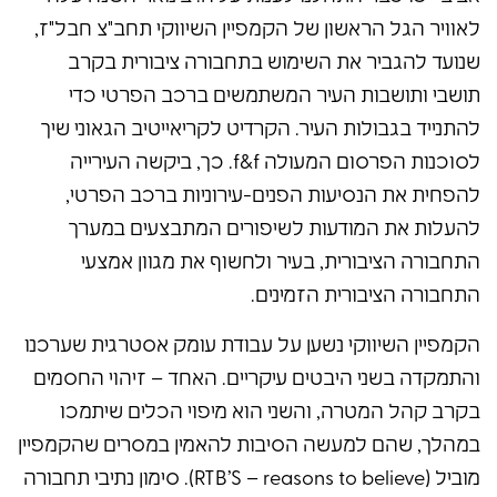
לאוויר הגל הראשון של הקמפיין השיווקי תחב"צ חבל"ז,
שנועד להגביר את השימוש בתחבורה ציבורית בקרב
תושבי ותושבות העיר המשתמשים ברכב הפרטי כדי
להתנייד בגבולות העיר. הקרדיט לקריאייטיב הגאוני שיך
לסוכנות הפרסום המעולה f&f. כך, ביקשה העירייה
להפחית את הנסיעות הפנים-עירוניות ברכב הפרטי,
להעלות את המודעות לשיפורים המתבצעים במערך
התחבורה הציבורית, בעיר ולחשוף את מגוון אמצעי
התחבורה הציבורית הזמינים.
הקמפיין השיווקי נשען על עבודת עומק אסטרגית שערכנו
והתמקדה בשני היבטים עיקריים. האחד – זיהוי החסמים
בקרב קהל המטרה, והשני הוא מיפוי הכלים שיתמכו
במהלך, שהם למעשה הסיבות להאמין במסרים שהקמפיין
מוביל (RTB’S – reasons to believe). סימון נתיבי תחבורה