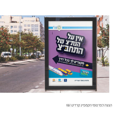
הצצה לפרסומי הקמפיין. קרדיט: f&f