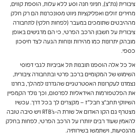
ציבורית (נת"צ), חניוני חנה וסע ללא עלות, הוספת קווים,
מחירים זולים ואפליקציות ניווט מסונכרנות הם רק חלק
מההיבטים שתומכים במעבר (לפחות חלקי) לתחבורה
ציבורית על חשבון הרכב הפרטי, כי הם מדגישים באופן
מובהק יתרונות כמו מהירות ונוחות הגעה לצד חיסכון
כספי.
אל כל אלה הוספנו תובנות תל אביביות לגבי דפוסי
השימוש של המקומיים ברכב פרטי ובתחבורה ציבורית,
נצמדנו לעקרונות האסטרטגיים שהגדרנו למהלך, בחרנו
את הפלטפורמות האידאליות לפרסום, וכך נולד הקמפיין
השיווקי תחב"צ חבל"ז – מקצרים לך בכל דרך. עכשיו
מצטרף גם הקו האדום אל שורת ה-RTB’s ויש סיבה טובה
להאמין שעוד רבים יוותרו על הרכב הפרטי, לפחות בחלק
מהנסיעות, וישתמשו בשירותיה.