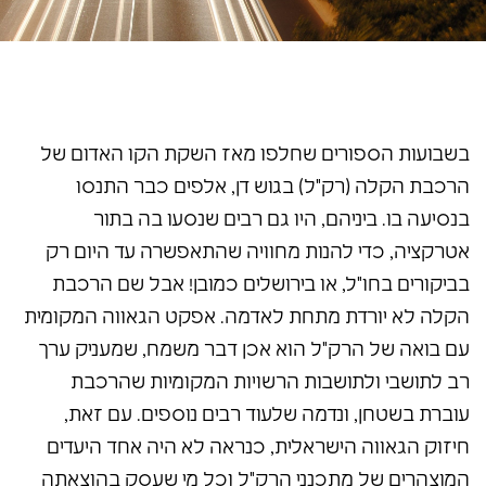
בשבועות הספורים שחלפו מאז השקת הקו האדום של
הרכבת הקלה (רק"ל) בגוש דן, אלפים כבר התנסו
בנסיעה בו. ביניהם, היו גם רבים שנסעו בה בתור
אטרקציה, כדי להנות מחוויה שהתאפשרה עד היום רק
בביקורים בחו"ל, או בירושלים כמובן! אבל שם הרכבת
הקלה לא יורדת מתחת לאדמה. אפקט הגאווה המקומית
עם בואה של הרק"ל הוא אכן דבר משמח, שמעניק ערך
רב לתושבי ולתושבות הרשויות המקומיות שהרכבת
עוברת בשטחן, ונדמה שלעוד רבים נוספים. עם זאת,
חיזוק הגאווה הישראלית, כנראה לא היה אחד היעדים
המוצהרים של מתכנני הרק"ל וכל מי שעסק בהוצאתה