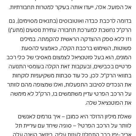
אל הפועל. אלה, ייעדו אותה בעיקר למטרות תחבורתיות.
בדומה לרכבת כבדה ואוטובוסים (בתנאים מסוימים), גם
הרק"ל נחשבת למערכת תחבורה עתירת נוסעים (מתע"ן)
וזו ללא ספק ההצדקה הראשית להקמתה. במילים
פשוטות, השימוש ברכבת הקלה, כאמצעי להסעת
המונים, הוא בעל פוטנציאל לצמצום מאסיבי של כלי רכב
פרטיים בכבישים, ובעקבות זאת הקלה בעומסי התנועה
בתוואי הרק"ל. לכן, כל עוד סבתות משקיעניות לוקחות
את הנכדים לסיבוב התפעלות, ואלו שמצופה מהם לוותר
על הרכב הפרטי עדיין משתמשים בו, הרק"ל לא מימשה
את הפוטנציאל שלה.
שאלת מיליון הדולר היא כמובן – איך גורמים לאנשים
לוותר על הרכב הפרטי? – סוגיה שיחד עם עיריית תל
אביב-יפו כבר התחלנו לענות עליה. בינואר השנה עלה