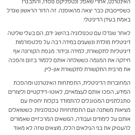
האינטרנט, אחרי שאפל ונטפליקס נוסדו, והתבגרו
כשפייסבוק כבר יצאה מהאופנה. זה הדור הראשון שגדל
באמת בעידן הדיגיטלי.
לאחר שגדלו עם טכנולוגיה בהישג ידם, הם בעלי שליטה
דיגיטלית מולדת ונשענים במידה רבה על פלטפורמות
דיגיטליות לתקשורת, למידה ובידור. מגפת הקורונה אף
חיזקה את המגמה כששלחה אותם ללמוד בזום והפכה
את מרבית התקשורת לתקשורת און-ליין.
המחוברות הדיגיטלית, התפתחות האינטרנט ומהפכת
המידע, הפכו אותם לעצמאיים, לאוטו-דידקטיים וליצורים
סתגלתניים המסוגלים להתמודד בקלות יחסית עם
מציאות משתנה ועם התפתחויות טכנולוגיות. כששואלים
אותם על לימודים ועבודה, הנושאים המרכזיים שאמורים
להעסיק את בני הגילאים הללו, מוצאים שזה לא מאוד