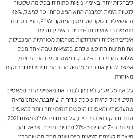
ליברליות יותר, באימוץ גישות פתוחות בכל מה שקשור
לנטיות מיניות ולמבנה התא המשפחתי. כך למשל, 48%
מהנשאלים בסקר של מכון המחקר PEW, העידו כי הם
תומכים בנישואים חד-מיניים, באימוץ זהויות
אינדיבידואליות והתרחקות מנורמות מסורתיות המגבילות
את תחושת החופש שלהם. במציאות שבה אחד מכל
שלושה מבני דור ה-Z גדל במשפחה עם הורה יחידני,
אפשר להבין את התמיכה שלהם בהורות יחידנית וברווקות
מאוחרת.
על אף כל אלה, לא ניתן לבודד את מאפייני הדור ממאפייני
הגיל, ויכול להיות שככל שדור ה-Z יתבגר, אנחנו נראה
שהעדפותיו ומאפייניו הופכים דומים יותר ויותר למאפייני
הדורות הקודמים. בינתיים, על פי נתוני הלמ"ס משנת 2021,
בני דור ה-Z מהווים כ-21% מתושבי מדינת ישראל והם
מייצרים לעצמם מציאות חיים שונה מכל מה שהכרנו