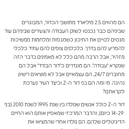
הם מהווים 2.5 מיליארד מתושבי הכדור, המבוגרים
שביניהם כבר נכנסו לשוק העבודה והצעירים שביניהם עוד
מנסים לסיים את התיכון כשמגפות ומלחמות ממשיכות
להפריע להם בדרך. כלכלנים צופים להם עתיד כלכלי
מזהיר, אבל הרבה מהם כלל לא מאמינים בדבר הזה
שנקרא "עבודה". הם מוגדרים כ"דור הבודד" אבל הם
מחוברים 24/7, הם עצמאיים אבל לא מוציאים רישיון
נהיגה. מי ומה הם בני דור ה-Z וכיצד העיר נערכת
לקראתם?
דור ה-Z כולל אנשים שנולדו בין שנת 1995 לשנת 2010 (בני
14-29 כיום), והדבר המרכזי שמאפיין אותם הוא החיים
הדיגיטליים שלהם. הם נולדו אחרי שהמציאו את