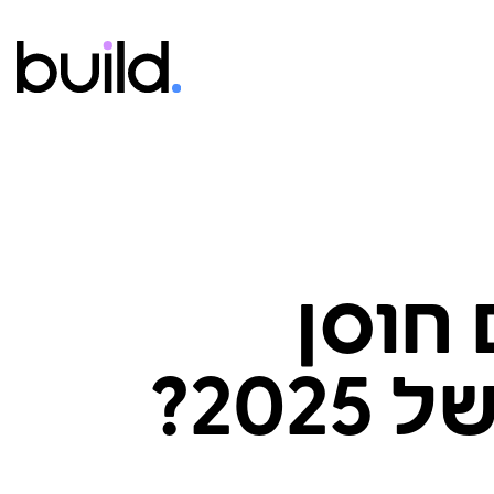
 חוסן
 של