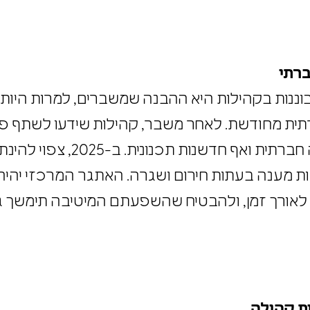
ורמליות, כמו קבוצות סיוע ויוזמות שכונתיות, מחז
השפעתן על איכות החיים גם בתקופות של שגרה. ה
ום, אלא גם מנוע לצמיחה חברתית מתמשכת.
חברתי
וננות בקהילות היא ההבנה שמשברים, למרות היות
תית מחודשת. לאחר משבר, קהילות שידעו לשתף 
תחושת חוסן מוגברת, המעודדת צמיח
ות מענה בעתות חירום ושגרה. האתגר המרכזי י
ר לאורך זמן, ולהבטיח שהשפעתם המיטיבה תימשך