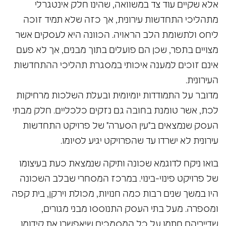
אלא שקיים עוד צד במשוואה, שהינו חלק אינטגרלי
מתהליכי התחדשות עירונית, אך כזה שלא תמיד זוכה
ליחס ולתשומת הלב הראויה. הכוונה היא לעסקים אשר
מצויים בתפר, שכן הם פועלים בתוך מבנים, אך לא פעם
אינם זוכים למענה איכותי במסגרת תהליכי ההתחדשות
העירונית.
מדובר על התמודדות יומיומית ובעלת השלכות מרחיקות
לכת, אשר טומנת בחובה גם נזקים כלכליים. חלק מבתי
העסק שנמצאים ב"עין הסערה" של פרויקט התחדשות
עירונית לא ישרדו עד שהפרויקט יגיע לסיומו.
בואו ניקח לדוגמא שכונה ותיקה שנמצאת כעת בעיצומו
של פרויקט פינוי-בינוי. במרכז המסחרי שבלב השכונה
היו במשך שנים רבות כמה חנויות, מכולת וירקן, בית קפה
ומספרה. מעל בתי העסק התנוססו מבני מגורים,
שדייריהם חתמו על כל המסמכים שיאפשרו את קידומו