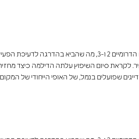
נמל יפו עבר הליך ארוך של שיפוץ במחסנים הדרומיים 2 ו-3, מה שהביא ב
יר. לקראת סיום השיפוץ עלתה הדילמה כיצד מחזי
הדייגים שפועלים בנמל, של האופי הייחודי של המקו