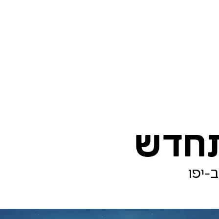
תחדש
יב-יפו