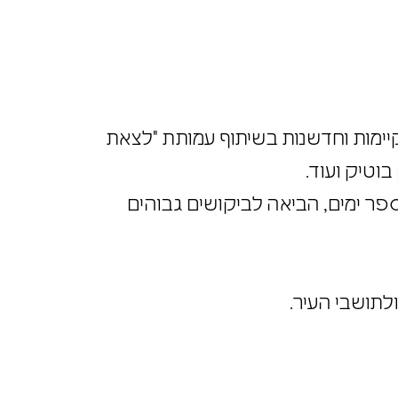
 יפו קולט עסקים מקומיים איכותיי כדוגמת תיאטרון עלמינא, מועדון הבארבי, מחסן 3 לקיימות וחדשנות בשיתוף עמותת "לצאת
בוטיק ועוד.
וך מספר ימים, הביאה לביקושים גבוהים
ולתושבי העיר.