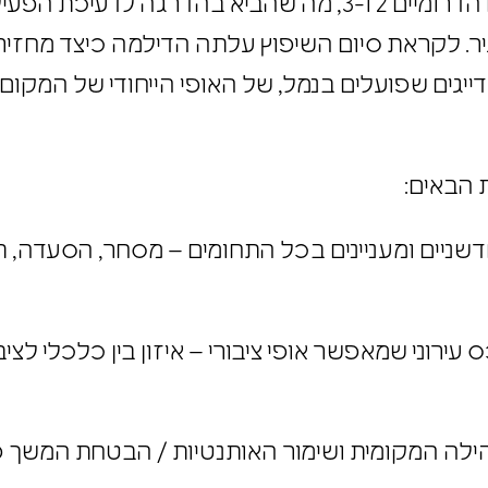
נמל יפו עבר הליך ארוך של שיפוץ במחסנים הדרומיים 2 ו-3, מה שהביא ב
יר. לקראת סיום השיפוץ עלתה הדילמה כיצד מחזי
הדייגים שפועלים בנמל, של האופי הייחודי של המקו
ת הבאים:
ת חדשניים ומעניינים בכל התחומים – מסחר, הסעדה,
ס עירוני שמאפשר אופי ציבורי – איזון בין כלכלי לציב
קהילה המקומית ושימור האותנטיות / הבטחת המשך