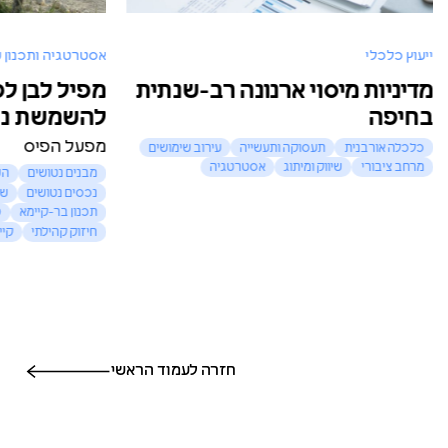
ייעוץ כלכלי
אסטרטגיה ותכנון ע
מדיניות מיסוי ארנונה רב-שנתית
מפיל לבן לפ
בחיפה
להשמשת נכ
מפעל הפיס
כלכלה אורבנית
תעסוקה ותעשייה
עירוב שימושים
מרחב ציבורי
שיווק ומיתוג
אסטרטגיה
מבנים נטושים
הש
נכסים נטושים
שי
תכנון בר-קיימא
פ
חיזוק קהילתי
קיי
חזרה לעמוד הראשי