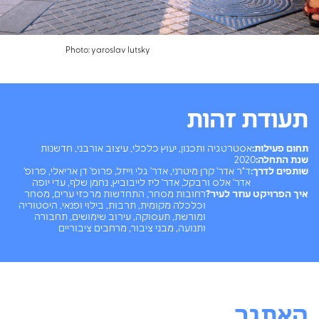
Photo: yaroslav lutsky
תעודת זהות
תחום פעילות:
אסטרטגיה ותכנון, יעוץ כלכלי, עיצוב אורבני, חדשנות
שנת התחלה:
2020
שותפים לדרך:
ד"ר אדר' קרן מיטרני, אדר' גלי וייזל, פרופ' דן אריאלי, פרופ'
אדר' אלס ורבקל, אדר' ליז לייבוביץ, נחמן שלף, עדי יופה
איך הפרויקט עוזר לעיר?
רחובות מסחר, התחדשות מרכזי ערים, מסחר
וכלכלה מקומית, תרבות, בילוי ופנאי, היסטוריה
ומורשת, תעסוקה, עירוב שימושים, תחבורה
ותנועה, מבני ציבור, מרחבים ציבוריים
האתגר