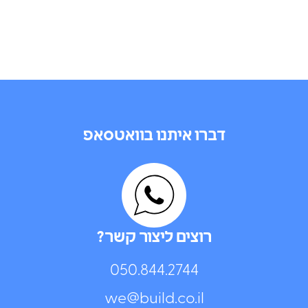
דברו איתנו בוואטסאפ
רוצים ליצור קשר?
050.844.2744⁩
we@build.co.il