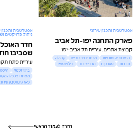
אסטרטגיה ותכנון עירוני
אסטרטגיה ותכנון ע
ניהול פרויקטים ושו
פארק התחנה יפו-תל אביב
חדר האוכל 
קבוצת אתרים, עיריית תל אביב-יפו
שסביבו חוז
היסטוריה ומורשת
מרחבים ציבוריים
קהילה
עיריית פתח תקו
תרבות
פארקים
מבני ציבור
בילוי ופנאי
בילוי ופנאי
היסטו
מסחר וכלכלה מקומ
פארקים וטבע עירוני
חזרה לעמוד הראשי