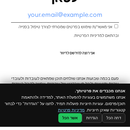
אני מאשר/ת שימוש בפרטים שמסרתי לצורך טיפול בפנייה
ובהתאם ל
מדיניות הפרטיות
.
פעם בכמה שבועות אנחנו שולחים תוכן שמתאים לעובדות ולעובדי
עיריות ומועצות ולכל מי שבקטע של עירוניות. אפשר לקבל רעיונות
והשראה ובצ’יק גם להפסיק
אנחנו מכבדים את פרטיותך.
אנחנו משתמשים בעוגיות להפעלת האתר, למדידה ולהתאמת
תוכן/פרסום. עוגיות חיוניות פועלות תמיד. לחצו על "הגדרות" כדי לבחור
קטגוריות שאינן חיוניות.
מדיניות פרטיות
@ כל הזכויות שמורות ל –Build
דחה הכל
הגדרות
אשר הכל