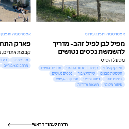
אסטרטגיה ותכנון עירוני
אסטרטגיה ותכנון ע
מפיל לבן לפיל זהב- מדריך
פארק התחנה
להשמשת נכסים נטושים
קבוצת אתרים, עי
מפעל הפיס
מבני ציבור
בילוי 
מרחבים ציבוריים
חיזוק קהילתי
קיימות במרחב הכפרי
מבנים נטושים
השמשת מבנים
שיתוף ציבור
נכסים נטושים
שימוש חוזר
פיתוח כפרי
תכנון בר-קיימא
פיתוח מקומי
מועצות אזוריות
חזרה לעמוד הראשי