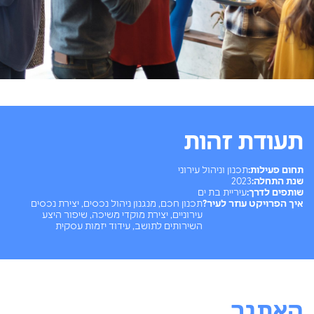
תעודת זהות
תחום פעילות:
תכנון וניהול עירוני
שנת התחלה:
2023
שותפים לדרך:
עיריית בת ים
איך הפרויקט עוזר לעיר?
תכנון חכם, מנגנון ניהול נכסים, יצירת נכסים
עירוניים, יצירת מוקדי משיכה, שיפור היצע
השירותים לתושב, עידוד יזמות עסקית
האתגר