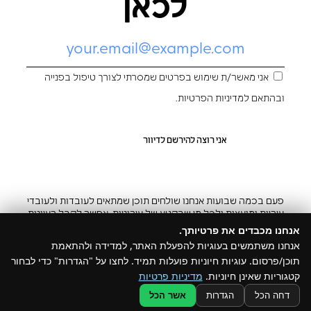
לכאן
אני מאשר/ת שימוש בפרטים שמסרתי לצורך טיפול בפנייה
ובהתאם ל
מדיניות הפרטיות
.
פעם בכמה שבועות אנחנו שולחים תוכן שמתאים לעובדות ולעובדי
עיריות ומועצות ולכל מי שבקטע של עירוניות. אפשר לקבל רעיונות
והשראה ובצ’יק גם להפסיק
אנחנו מכבדים את פרטיותך.
אנחנו משתמשים בעוגיות להפעלת האתר, למדידה ולהתאמת
תוכן/פרסום. עוגיות חיוניות פועלות תמיד. לחצו על "הגדרות" כדי לבחור
קטגוריות שאינן חיוניות.
מדיניות פרטיות
@ כל הזכויות שמורות ל –Build
דחה הכל
הגדרות
אשר הכל