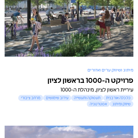
מיתוג ושיווק ערים ואזורים
פרויקט ה-1000 בראשון לציון
עיריית ראשון לציון, מינהלת ה-1000
כלכלה אורבנית
תעסוקה ותעשייה
עירוב שימושים
מרחב ציבורי
שיווק ומיתוג
אסטרטגיה