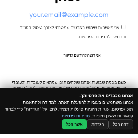
אני מאשר/ת שימוש בפרטים שמסרתי לצורך טיפול בפנייה
ובהתאם ל
מדיניות הפרטיות
.
פעם בכמה שבועות אנחנו שולחים תוכן שמתאים לעובדות ולעובדי
עיריות ומועצות ולכל מי שבקטע של עירוניות. אפשר לקבל רעיונות
והשראה ובצ’יק גם להפסיק
אנחנו מכבדים את פרטיותך.
אנחנו משתמשים בעוגיות להפעלת האתר, למדידה ולהתאמת
תוכן/פרסום. עוגיות חיוניות פועלות תמיד. לחצו על "הגדרות" כדי לבחור
קטגוריות שאינן חיוניות.
מדיניות פרטיות
@ כל הזכויות שמורות ל –Build
דחה הכל
הגדרות
אשר הכל