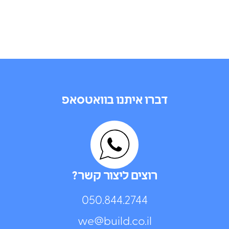
דברו איתנו בוואטסאפ
רוצים ליצור קשר?
050.844.2744⁩
we@build.co.il