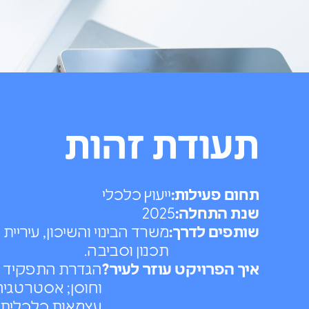
תעודת זהות
תחום פעילות:
ייעוץ כלכלי
שנת התחלה:
2025
שותפים לדרך:
משרד הבינוי והשיכון, עיריית
תכנון וסביבה.
איך הפרויקט עוזר לעיר?
וחוסן; אסטרטגיה 
עצמאות כלכלית א