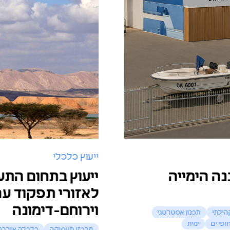
ייעוץ כלכלי
ימייה
ייעוץ בתחום התעסוקה
לאזורי תפקוד ערד-כ
וירוחם-דימונה
תכנון אסטרטגי
ימית
מרכזי תעסוקה
כלכלה אורבנית
תעס