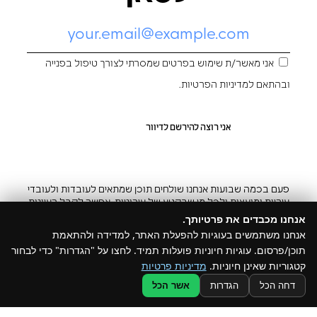
אני מאשר/ת שימוש בפרטים שמסרתי לצורך טיפול בפנייה
ובהתאם ל
מדיניות הפרטיות
.
פעם בכמה שבועות אנחנו שולחים תוכן שמתאים לעובדות ולעובדי
עיריות ומועצות ולכל מי שבקטע של עירוניות. אפשר לקבל רעיונות
והשראה ובצ’יק גם להפסיק
אנחנו מכבדים את פרטיותך.
אנחנו משתמשים בעוגיות להפעלת האתר, למדידה ולהתאמת
תוכן/פרסום. עוגיות חיוניות פועלות תמיד. לחצו על "הגדרות" כדי לבחור
קטגוריות שאינן חיוניות.
מדיניות פרטיות
@ כל הזכויות שמורות ל –Build
דחה הכל
הגדרות
אשר הכל