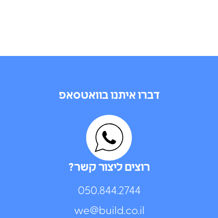
דברו איתנו בוואטסאפ
רוצים ליצור קשר?
050.844.2744⁩
we@build.co.il