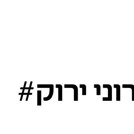
וני ירוק#