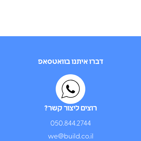
דברו איתנו בוואטסאפ
רוצים ליצור קשר?
050.844.2744⁩
we@build.co.il