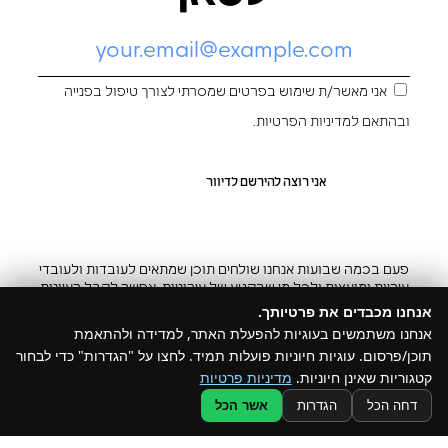
אני מאשר/ת שימוש בפרטים שמסרתי לצורך טיפול בפנייה
ובהתאם ל
מדיניות הפרטיות
.
פעם בכמה שבועות אנחנו שולחים תוכן שמתאים לעובדות ולעובדי
עיריות ומועצות ולכל מי שבקטע של עירוניות. אפשר לקבל רעיונות
והשראה ובצ’יק גם להפסיק
אנחנו מכבדים את פרטיותך.
אנחנו משתמשים בעוגיות להפעלת האתר, למדידה ולהתאמת
תוכן/פרסום. עוגיות חיוניות פועלות תמיד. לחצו על "הגדרות" כדי לבחור
קטגוריות שאינן חיוניות.
מדיניות פרטיות
@ כל הזכויות שמורות ל –Build
דחה הכל
הגדרות
אשר הכל