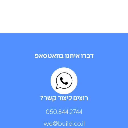
דברו איתנו בוואטסאפ
רוצים ליצור קשר?
050.844.2744⁩
we@build.co.il