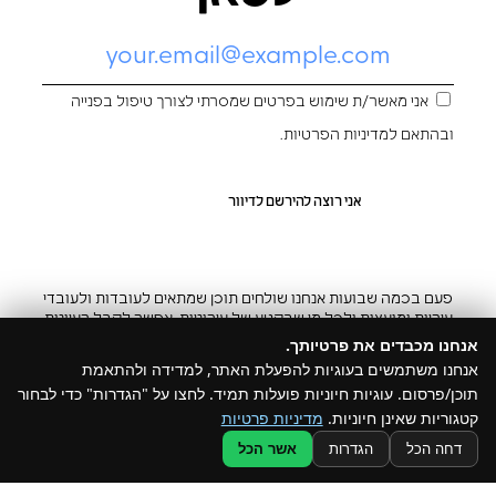
אני מאשר/ת שימוש בפרטים שמסרתי לצורך טיפול בפנייה
ובהתאם ל
מדיניות הפרטיות
.
פעם בכמה שבועות אנחנו שולחים תוכן שמתאים לעובדות ולעובדי
עיריות ומועצות ולכל מי שבקטע של עירוניות. אפשר לקבל רעיונות
והשראה ובצ’יק גם להפסיק
אנחנו מכבדים את פרטיותך.
אנחנו משתמשים בעוגיות להפעלת האתר, למדידה ולהתאמת
תוכן/פרסום. עוגיות חיוניות פועלות תמיד. לחצו על "הגדרות" כדי לבחור
קטגוריות שאינן חיוניות.
מדיניות פרטיות
@ כל הזכויות שמורות ל –Build
דחה הכל
הגדרות
אשר הכל