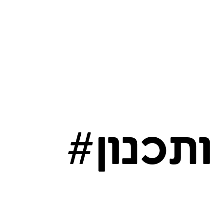
תכנון#