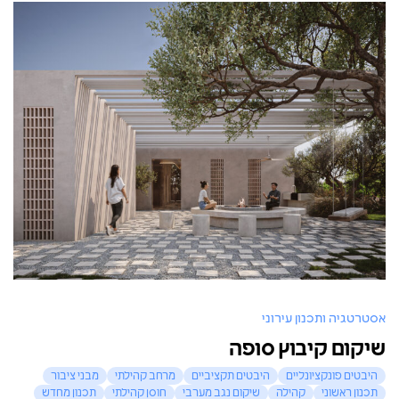
אסטרטגיה ותכנון עירוני
שיקום קיבוץ סופה
היבטים פונקציונליים
היבטים תקציביים
מרחב קהילתי
מבני ציבור
תכנון ראשוני
קהילה
שיקום נגב מערבי
חוסן קהילתי
תכנון מחדש