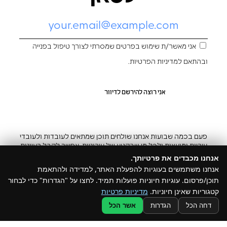
אני מאשר/ת שימוש בפרטים שמסרתי לצורך טיפול בפנייה
ובהתאם ל
מדיניות הפרטיות
.
פעם בכמה שבועות אנחנו שולחים תוכן שמתאים לעובדות ולעובדי
עיריות ומועצות ולכל מי שבקטע של עירוניות. אפשר לקבל רעיונות
והשראה ובצ’יק גם להפסיק
אנחנו מכבדים את פרטיותך.
אנחנו משתמשים בעוגיות להפעלת האתר, למדידה ולהתאמת
תוכן/פרסום. עוגיות חיוניות פועלות תמיד. לחצו על "הגדרות" כדי לבחור
קטגוריות שאינן חיוניות.
מדיניות פרטיות
@ כל הזכויות שמורות ל –Build
דחה הכל
הגדרות
אשר הכל