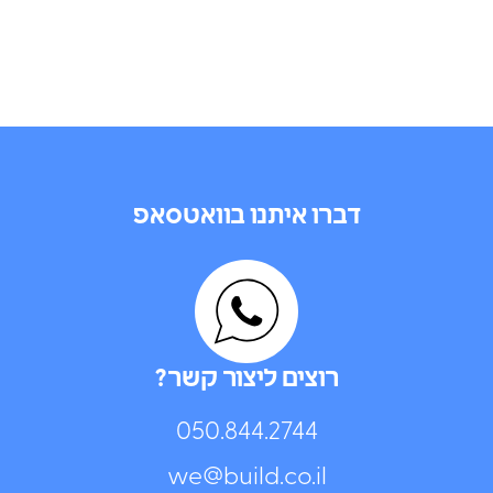
דברו איתנו בוואטסאפ
רוצים ליצור קשר?
050.844.2744⁩
we@build.co.il