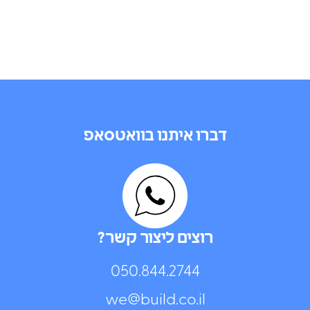
דברו איתנו בוואטסאפ
רוצים ליצור קשר?
050.844.2744⁩
we@build.co.il