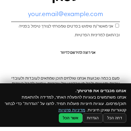
אני מאשר/ת שימוש בפרטים שמסרתי לצורך טיפול בפנייה
ובהתאם ל
מדיניות הפרטיות
.
פעם בכמה שבועות אנחנו שולחים תוכן שמתאים לעובדות ולעובדי
עיריות ומועצות ולכל מי שבקטע של עירוניות. אפשר לקבל רעיונות
והשראה ובצ’יק גם להפסיק
אנחנו מכבדים את פרטיותך.
אנחנו משתמשים בעוגיות להפעלת האתר, למדידה ולהתאמת
תוכן/פרסום. עוגיות חיוניות פועלות תמיד. לחצו על "הגדרות" כדי לבחור
קטגוריות שאינן חיוניות.
מדיניות פרטיות
@ כל הזכויות שמורות ל –Build
דחה הכל
הגדרות
אשר הכל