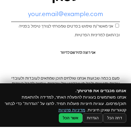
אני מאשר/ת שימוש בפרטים שמסרתי לצורך טיפול בפנייה
ובהתאם ל
מדיניות הפרטיות
.
פעם בכמה שבועות אנחנו שולחים תוכן שמתאים לעובדות ולעובדי
עיריות ומועצות ולכל מי שבקטע של עירוניות. אפשר לקבל רעיונות
והשראה ובצ’יק גם להפסיק
אנחנו מכבדים את פרטיותך.
אנחנו משתמשים בעוגיות להפעלת האתר, למדידה ולהתאמת
תוכן/פרסום. עוגיות חיוניות פועלות תמיד. לחצו על "הגדרות" כדי לבחור
קטגוריות שאינן חיוניות.
מדיניות פרטיות
@ כל הזכויות שמורות ל –Build
דחה הכל
הגדרות
אשר הכל