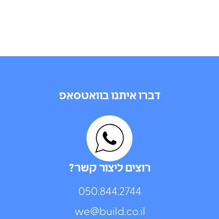
דברו איתנו בוואטסאפ
רוצים ליצור קשר?
050.844.2744⁩
we@build.co.il