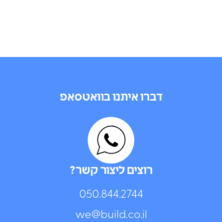
דברו איתנו בוואטסאפ
רוצים ליצור קשר?
050.844.2744⁩
we@build.co.il