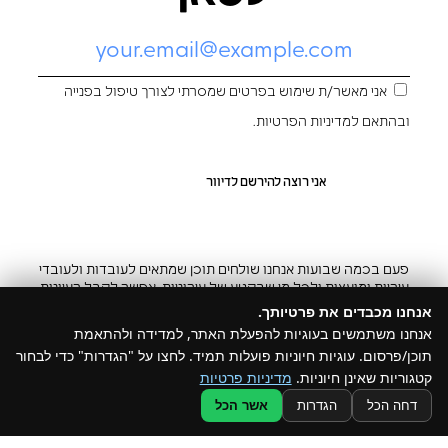
אני מאשר/ת שימוש בפרטים שמסרתי לצורך טיפול בפנייה
ובהתאם ל
מדיניות הפרטיות
.
פעם בכמה שבועות אנחנו שולחים תוכן שמתאים לעובדות ולעובדי
עיריות ומועצות ולכל מי שבקטע של עירוניות. אפשר לקבל רעיונות
והשראה ובצ’יק גם להפסיק
אנחנו מכבדים את פרטיותך.
אנחנו משתמשים בעוגיות להפעלת האתר, למדידה ולהתאמת
תוכן/פרסום. עוגיות חיוניות פועלות תמיד. לחצו על "הגדרות" כדי לבחור
קטגוריות שאינן חיוניות.
מדיניות פרטיות
@ כל הזכויות שמורות ל –Build
דחה הכל
הגדרות
אשר הכל