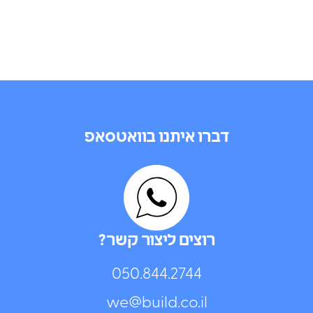
דברו איתנו בוואטסאפ
רוצים ליצור קשר?
050.844.2744⁩
we@build.co.il