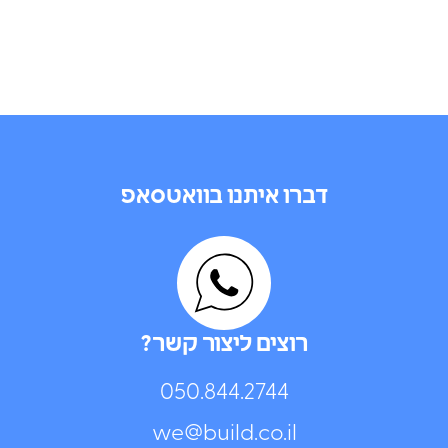
דברו איתנו בוואטסאפ
רוצים ליצור קשר?
050.844.2744⁩
we@build.co.il