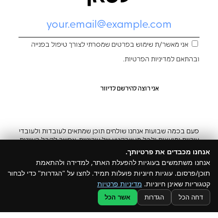
אני מאשר/ת שימוש בפרטים שמסרתי לצורך טיפול בפנייה
ובהתאם ל
מדיניות הפרטיות
.
פעם בכמה שבועות אנחנו שולחים תוכן שמתאים לעובדות ולעובדי
עיריות ומועצות ולכל מי שבקטע של עירוניות. אפשר לקבל רעיונות
והשראה ובצ’יק גם להפסיק
אנחנו מכבדים את פרטיותך.
אנחנו משתמשים בעוגיות להפעלת האתר, למדידה ולהתאמת
תוכן/פרסום. עוגיות חיוניות פועלות תמיד. לחצו על "הגדרות" כדי לבחור
קטגוריות שאינן חיוניות.
מדיניות פרטיות
@ כל הזכויות שמורות ל –Build
דחה הכל
הגדרות
אשר הכל