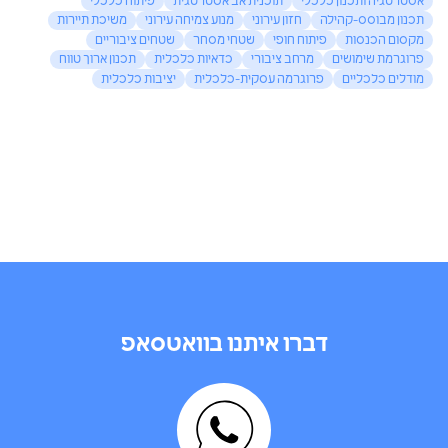
אסטרטגיה ותכנון כלכלי
תוכנית אב אסטרטגית
פיתוח כלכלי
תכנון מבוסס-קהילה
חזון עירוני
מנוע צמיחה עירוני
משיכת תיירות
מקסום הכנסות
פיתוח חופי
שטחי מסחר
שטחים ציבוריים
פרוגרמת שימושים
מרחב ציבורי
כדאיות כלכלית
תכנון ארוך טווח
מודלים כלכליים
פרוגרמה עסקית-כלכלית
יציבות כלכלית
דברו איתנו בוואטסאפ