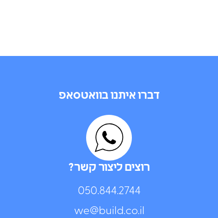
דברו איתנו בוואטסאפ
רוצים ליצור קשר?
050.844.2744⁩
we@build.co.il