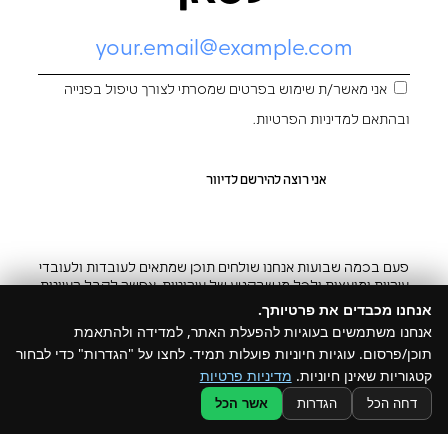
אני מאשר/ת שימוש בפרטים שמסרתי לצורך טיפול בפנייה
ובהתאם ל
מדיניות הפרטיות
.
פעם בכמה שבועות אנחנו שולחים תוכן שמתאים לעובדות ולעובדי
עיריות ומועצות ולכל מי שבקטע של עירוניות. אפשר לקבל רעיונות
והשראה ובצ’יק גם להפסיק
אנחנו מכבדים את פרטיותך.
אנחנו משתמשים בעוגיות להפעלת האתר, למדידה ולהתאמת
תוכן/פרסום. עוגיות חיוניות פועלות תמיד. לחצו על "הגדרות" כדי לבחור
קטגוריות שאינן חיוניות.
מדיניות פרטיות
@ כל הזכויות שמורות ל –Build
דחה הכל
הגדרות
אשר הכל