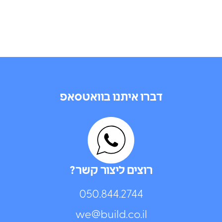
דברו איתנו בוואטסאפ
רוצים ליצור קשר?
050.844.2744⁩
we@build.co.il