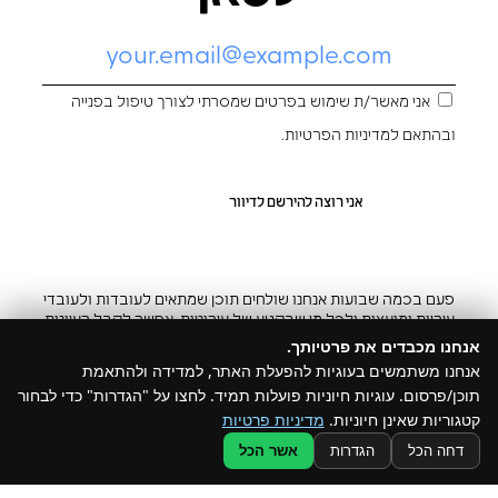
אני מאשר/ת שימוש בפרטים שמסרתי לצורך טיפול בפנייה
ובהתאם ל
מדיניות הפרטיות
.
פעם בכמה שבועות אנחנו שולחים תוכן שמתאים לעובדות ולעובדי
עיריות ומועצות ולכל מי שבקטע של עירוניות. אפשר לקבל רעיונות
והשראה ובצ’יק גם להפסיק
אנחנו מכבדים את פרטיותך.
אנחנו משתמשים בעוגיות להפעלת האתר, למדידה ולהתאמת
תוכן/פרסום. עוגיות חיוניות פועלות תמיד. לחצו על "הגדרות" כדי לבחור
קטגוריות שאינן חיוניות.
מדיניות פרטיות
@ כל הזכויות שמורות ל –Build
דחה הכל
הגדרות
אשר הכל