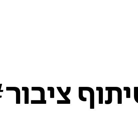
תוף ציבור#