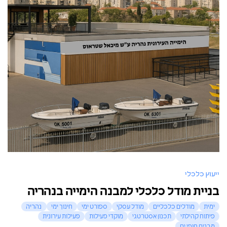
ייעוץ כלכלי
בניית מודל כלכלי למבנה הימייה בנהריה
ימית
מודלים כלכליים
מודל עסקי
ספורט ימי
חינוך ימי
נהריה
פיתוח קהילתי
תכנון אסטרטגי
מוקדי פעילות
פעילות עירונית
מבנים חופי ים