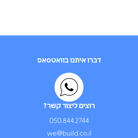
דברו איתנו בוואטסאפ
רוצים ליצור קשר?
050.844.2744⁩
we@build.co.il