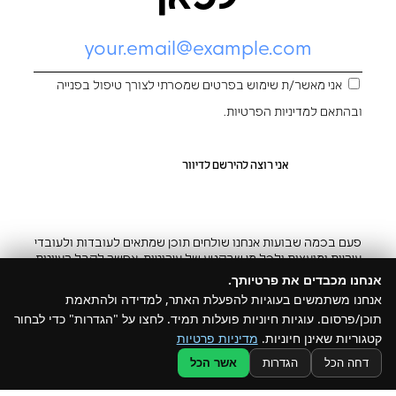
אני מאשר/ת שימוש בפרטים שמסרתי לצורך טיפול בפנייה
ובהתאם ל
מדיניות הפרטיות
.
פעם בכמה שבועות אנחנו שולחים תוכן שמתאים לעובדות ולעובדי
עיריות ומועצות ולכל מי שבקטע של עירוניות. אפשר לקבל רעיונות
והשראה ובצ’יק גם להפסיק
אנחנו מכבדים את פרטיותך.
אנחנו משתמשים בעוגיות להפעלת האתר, למדידה ולהתאמת
תוכן/פרסום. עוגיות חיוניות פועלות תמיד. לחצו על "הגדרות" כדי לבחור
קטגוריות שאינן חיוניות.
מדיניות פרטיות
@ כל הזכויות שמורות ל –Build
דחה הכל
הגדרות
אשר הכל