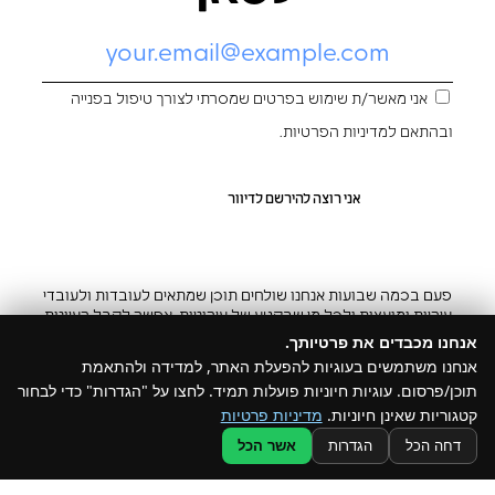
אני מאשר/ת שימוש בפרטים שמסרתי לצורך טיפול בפנייה
ובהתאם ל
מדיניות הפרטיות
.
פעם בכמה שבועות אנחנו שולחים תוכן שמתאים לעובדות ולעובדי
עיריות ומועצות ולכל מי שבקטע של עירוניות. אפשר לקבל רעיונות
והשראה ובצ’יק גם להפסיק
אנחנו מכבדים את פרטיותך.
אנחנו משתמשים בעוגיות להפעלת האתר, למדידה ולהתאמת
תוכן/פרסום. עוגיות חיוניות פועלות תמיד. לחצו על "הגדרות" כדי לבחור
קטגוריות שאינן חיוניות.
מדיניות פרטיות
@ כל הזכויות שמורות ל –Build
דחה הכל
הגדרות
אשר הכל