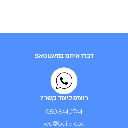
דברו איתנו בוואטסאפ
רוצים ליצור קשר?
050.844.2744⁩
we@build.co.il