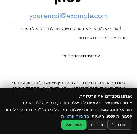
אני מאשר/ת שימוש בפרטים שמסרתי לצורך טיפול בפנייה
ובהתאם ל
מדיניות הפרטיות
.
פעם בכמה שבועות אנחנו שולחים תוכן שמתאים לעובדות ולעובדי
עיריות ומועצות ולכל מי שבקטע של עירוניות. אפשר לקבל רעיונות
והשראה ובצ’יק גם להפסיק
אנחנו מכבדים את פרטיותך.
אנחנו משתמשים בעוגיות להפעלת האתר, למדידה ולהתאמת
תוכן/פרסום. עוגיות חיוניות פועלות תמיד. לחצו על "הגדרות" כדי לבחור
קטגוריות שאינן חיוניות.
מדיניות פרטיות
@ כל הזכויות שמורות ל –Build
דחה הכל
הגדרות
אשר הכל