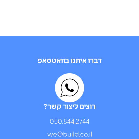
דברו איתנו בוואטסאפ
רוצים ליצור קשר?
050.844.2744⁩
we@build.co.il