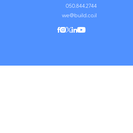
050.844.2744⁩
we@build.co.il