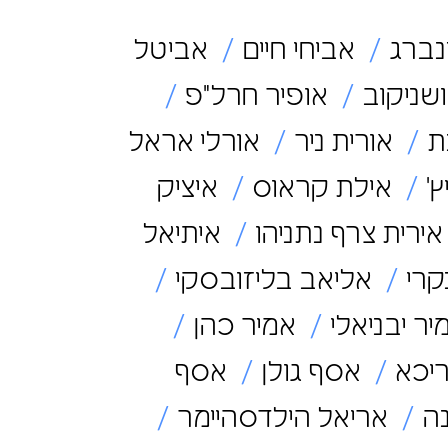
נברג
אביחי חיים
אביטל
שניקוב
אופיר חרל"פ
ת
אורית ניר
אורלי אראל
'
אילת קראוס
איציק
ירית צרף נתניהו
איתיאל
קרי
אליאב בליזובסקי
ר יבניאלי
אמיר כהן
יכא
אסף גולן
אסף
ה
אריאל הילדסהיימר