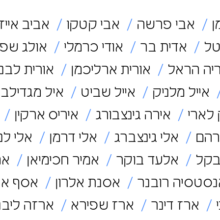
ן
אבי פרשה
אבי קטקו
אביב אייז
טל
אדית בר
אודי כרמלי
אולג שפו
יה הראל
אורית ארליכמן
אורית לבנ
אייל מלניק
אייל שביט
איל מגדילביץ
 לארי
אירה גינצבורג
איריס ארקין
א
רהם
אלי גינצברג
אלי דרמן
אלי לנ
בקל
אלעד בוקר
אמיר חכימיאן
אמי
סטסיה רובנר
אסנת אלרון
אסף אר
ארז דינר
ארז שפירא
ארזה ליבנ