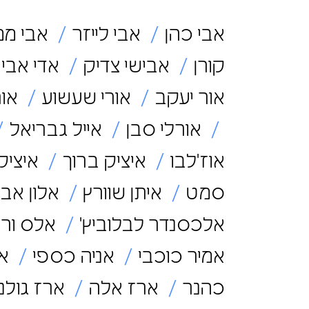
אבי כהן
אבי לייזר
אבי ממ
קורן
אבישי צדיק
אדי אבי
אור יעקב
אורי שעשוע
אור
אורלי סבן
אייל גבריאל
אוז'לבו
איציק ברוך
איציק
סמט
איתן שוורץ
אלון אב
אלכסנדר לבלוביץ'
אלס ור
אמיר כוכבי
אניה כספי
אנ
כהנר
ארז אלה
ארז גולני