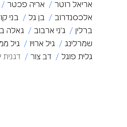
אריאל רוטר
אריה פכטר
אלכסנדרוב
בן גל
בני קוז
ברלין
ג'ני ארבוב
גאלה בן 
שמרלינג
גיל ארויו
גיל ממן
גלית פוגל
דב צור
דגנית ימ
דיוויד לקסר
דין גרסטנר