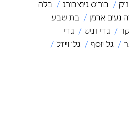
יק
בוריס גינצבורג
בלה
 נעים ארמן
בת שבע
קד
גידי ויניש
גידי
ר
גל יוסף
גלי וייזל
דורית וילדר
דורית סדן