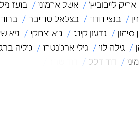
אריק לייבוביץ'
אשל ארמוני
בועז מלנ
ין
בנצי חדד
בצלאל טרייבר
ברוריה
סימון
גדעון קינג
גיא יצחקי
גיא ש
גילה לוי
גילי ארג'נטרו
גיליה ברג
יני
דוד דלל
דוד שרז
דורון אטינגר