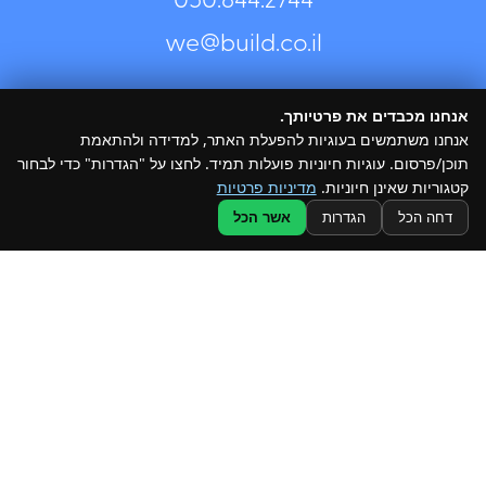
050.844.2744⁩
we@build.co.il
פעם בכמה שבועות אנחנו שולחים תוכן שמתאים לעובדות ולעובדי
עיריות ומועצות ולכל מי שבקטע של עירוניות. אפשר לקבל רעיונות
והשראה ובצ’יק גם להפסיק
אנחנו מכבדים את פרטיותך.
עלינו
אנחנו משתמשים בעוגיות להפעלת האתר, למדידה ולהתאמת
תחומי פעילות
תוכן/פרסום. עוגיות חיוניות פועלות תמיד. לחצו על "הגדרות" כדי לבחור
קטגוריות שאינן חיוניות.
מדיניות פרטיות
@ כל הזכויות שמורות ל –Build
הפרויקטים שלנו
דחה הכל
הגדרות
אשר הכל
מגזין
תנאי שימוש