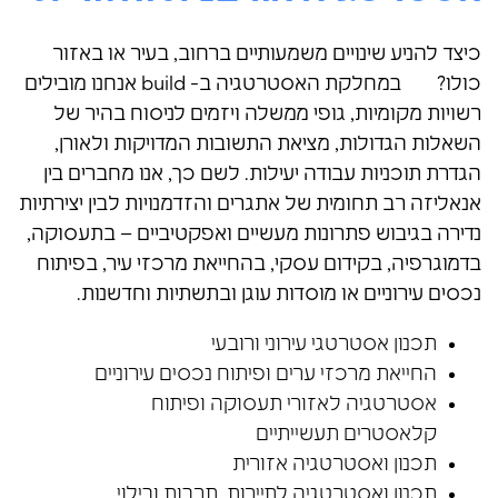
כיצד להניע שינויים משמעותיים ברחוב, בעיר או באזור
כולו? במחלקת האסטרטגיה ב- build אנחנו מובילים
רשויות מקומיות, גופי ממשלה ויזמים לניסוח בהיר של
השאלות הגדולות, מציאת התשובות המדויקות ולאורן,
הגדרת תוכניות עבודה יעילות. לשם כך, אנו מחברים בין
אנאליזה רב תחומית של אתגרים והזדמנויות לבין יצירתיות
נדירה בגיבוש פתרונות מעשיים ואפקטיביים – בתעסוקה,
בדמוגרפיה, בקידום עסקי, בהחייאת מרכזי עיר, בפיתוח
נכסים עירוניים או מוסדות עוגן ובתשתיות וחדשנות.
תכנון אסטרטגי עירוני ורובעי
החייאת מרכזי ערים ופיתוח נכסים עירוניים
אסטרטגיה לאזורי תעסוקה ופיתוח
קלאסטרים תעשייתיים
תכנון ואסטרטגיה אזורית
תכנון ואסטרטגיה לתיירות, תרבות ובילוי